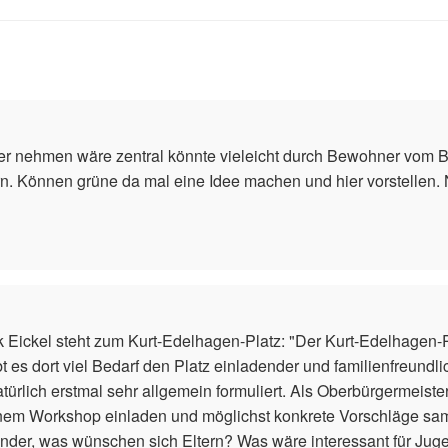
 nehmen wäre zentral könnte vieleicht durch Bewohner vom Bu
 Können grüne da mal eine Idee machen und hier vorstellen. No
Eickel steht zum Kurt-Edelhagen-Platz: "Der Kurt-Edelhagen-Pla
ibt es dort viel Bedarf den Platz einladender und familienfreun
atürlich erstmal sehr allgemein formuliert. Als Oberbürgermeist
u einem Workshop einladen und möglichst konkrete Vorschläge s
inder, was wünschen sich Eltern? Was wäre interessant für Jug