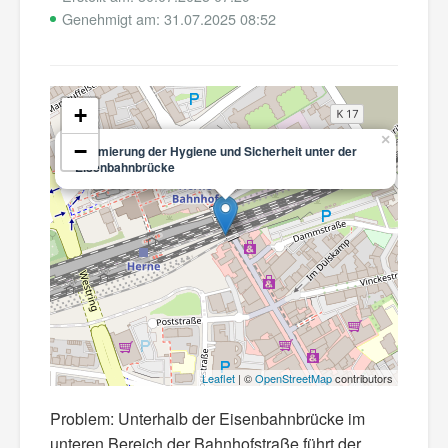
Genehmigt am: 31.07.2025 08:52
+
×
−
Optimierung der Hygiene und Sicherheit unter der
Eisenbahnbrücke
Leaflet
| ©
OpenStreetMap
contributors
Problem: Unterhalb der Eisenbahnbrücke im
unteren Bereich der Bahnhofstraße führt der