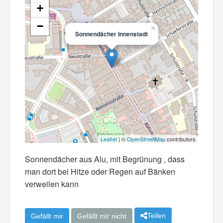
+
−
×
Sonnendächer Innenstadt
Leaflet
| ©
OpenStreetMap
contributors
Sonnendächer aus Alu, mit Begrünung , dass
man dort bei Hitze oder Regen auf Bänken
verweilen kann
Teilen
Gefällt mir
Gefällt mir nicht